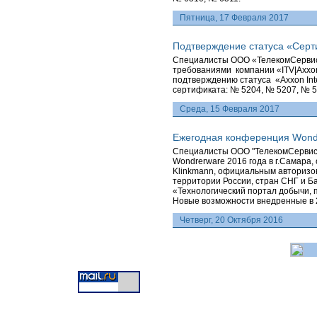
Пятница, 17 Февраля 2017
Подтверждение статуса «Сер
Специалисты ООО «ТелекомСервисС
требованиями компании «ITV|AxxonS
подтверждению статуса «Axxon In
сертификата: № 5204, № 5207, № 5
Среда, 15 Февраля 2017
Ежегодная конференция Wond
Специалисты ООО "ТелекомСервисС
Wondrerware 2016 года в г.Самара
Klinkmann, официальным авториз
территории России, стран СНГ и Ба
«Технологический портал добычи, 
Новые возможности внедренные в 2
Четверг, 20 Октября 2016
Главная
|
Услуги
|
Проектирова