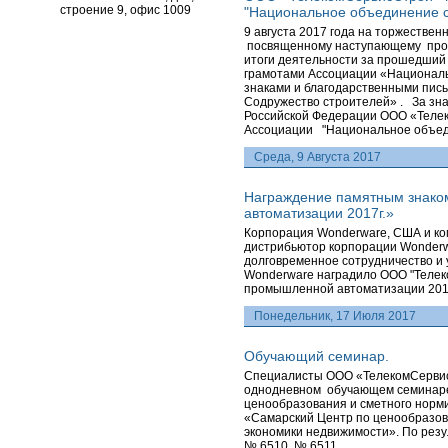
строение 9, офис 1009
"Национальное объединение 
9 августа 2017 года на торжеств
посвященному наступающему проф
итоги деятельности за прошедший 
грамотами Ассоциации «Национал
знаками и благодарственными пи
Содружество строителей» . За зна
Российской Федерации ООО «Теле
Ассоциации "Национальное объед
Среда, 9 Августа 2017
Награждение памятным знаком
автоматизации 2017г.»
Корпорация Wonderware, США и ко
дистрибьютор корпорации Wonderwa
долговременное сотрудничество и
Wonderware наградило ООО "Телек
промышленной автоматизации 2017
Понедельник, 17 Июля 2017
Обучающий семинар.
Специалисты ООО «ТелекомСервисС
однодневном обучающем семинаре
ценообразования и сметного норм
«Самарский Центр по ценообразов
экономики недвижимости». По резу
№ 6510, № 6511.