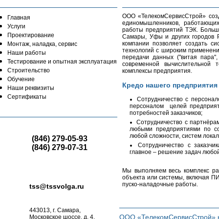
О компании
Добро пожаловать
ООО «ТелекомСервисСтрой» созда
Главная
единомышленников, работающи
Услуги
работы предприятий ТЭК. Больши
Проектирование
Самары, Уфы и других городов 
компании позволяет создать с
Монтаж, наладка, сервис
технологий с широким применен
Наши работы
передачи данных ("витая пара",
Тестирование и опытная эксплуатация
современной вычислительной 
Строительство
комплексы предприятия.
Обучение
Кредо нашего предприятия 
Наши реквизиты
Сертификаты
Сотрудничество с персонал
персоналом целей предприят
Контакты
потребностей заказчиков;
Сотрудничество с партнёрам
любыми предприятиями по с
любой сложности, систем локал
(846) 279-05-93
Сотрудничество с заказчи
(846) 279-07-31
главное – решение задач любо
Мы выполняем весь комплекс ра
объекта или системы, включая ПИ
пуско-наладочные работы.
tss@tssvolga.ru
Новости
443013, г. Самара,
ООО «ТелекомСервисСтрой» н
Московское шоссе, д. 4,